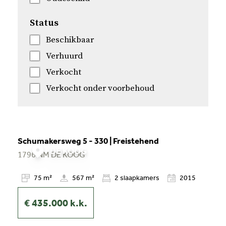
Status
Beschikbaar
Verhuurd
Verkocht
Verkocht onder voorbehoud
Schumakersweg 5 - 330 | Freistehend
DE KOOG
1796 NM
DE KOOG
75 m²
567 m²
2
slaapkamers
2015
€ 435.000
k.k.