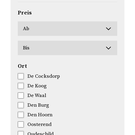
Preis
Ort
De Cocksdorp
De Koog
De Waal
Den Burg
Den Hoorn
Oosterend
Oudeschild