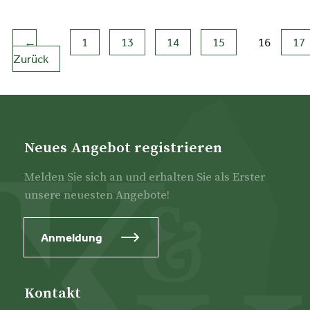
←
1
13
14
15
16
17
Zurück
(aktuell)
Neues Angebot registrieren
Melden Sie sich an und erhalten Sie als Erster
unsere neuesten Angebote!
Anmeldung
Kontakt