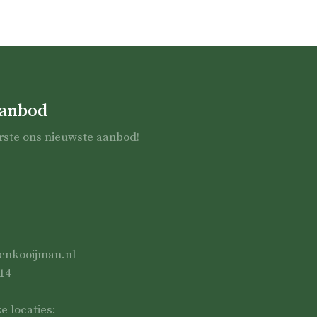
aanbod
eerste ons nieuwste aanbod!
enkooijman.nl
14
 locaties: