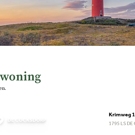
 woning
en.
Krimweg 10
DE COCKSDORP
1795 LS
DE