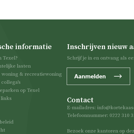
sche informatie
Inschrijven nieuw 
 Texel?
Schrijf je in en ontvang als 
elijke lasten
 woning & recreatiewoning
Aanmelden
collega's
eparken op Texel
 links
Contact
E-mailadres: info@kortekaas
Telefoonnummer: 0222 310 3
beleid
ght
Bezoek onze kantoren op deze