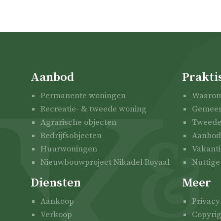
Aanbod
Prakti
Permanente woningen
Waarom
Recreatie- & tweede woning
Gemeent
Agrarische objecten
Tweede
Bedrijfsobjecten
Aanbod 
Huurwoningen
Vakanti
Nieuwbouwproject Nikadel Royaal
Nuttige
Diensten
Meer
Aankoop
Privacy
Verkoop
Copyri