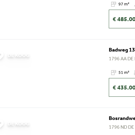
97 m²
€ 485.0
Badweg 13
DE KOOG
1796 AA
DE
51 m²
€ 435.0
Bosrandweg
DE KOOG
1796 ND
DE