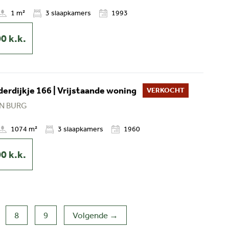
1 m²
3
slaapkamers
1993
00
k.k.
derdijkje 166 | Vrijstaande woning
VERKOCHT
N BURG
1074 m²
3
slaapkamers
1960
00
k.k.
8
9
Volgende →
(huidige)