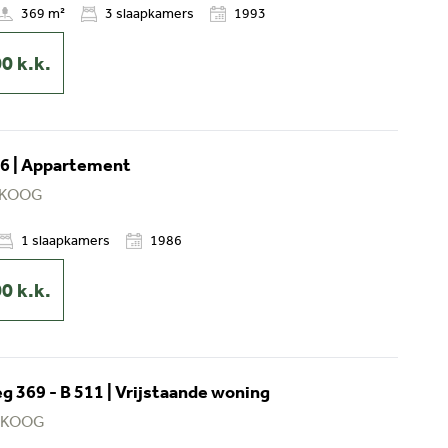
369 m²
3
slaapkamers
1993
00
k.k.
6 | Appartement
 KOOG
1
slaapkamers
1986
00
k.k.
 369 - B 511 | Vrijstaande woning
 KOOG