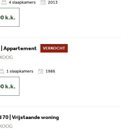
4
slaapkamers
2013
00
k.k.
 | Appartement
VERKOCHT
 KOOG
1
slaapkamers
1986
00
k.k.
 70 | Vrijstaande woning
 KOOG