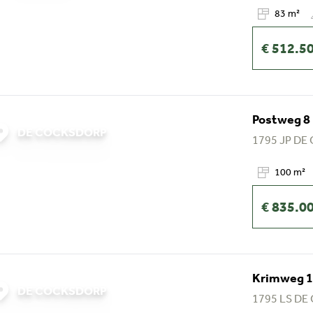
83 m²
€ 512.5
Postweg 8 
DE COCKSDORP
1795 JP
DE
100 m²
€ 835.0
Krimweg 10
DE COCKSDORP
1795 LS
DE