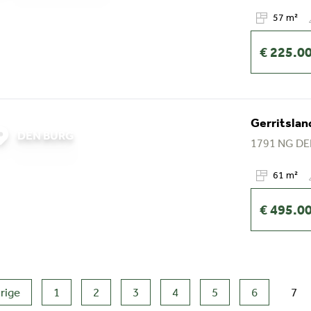
57 m²
€ 225.0
Gerritslan
DEN BURG
1791 NG
DE
61 m²
€ 495.0
rige
1
2
3
4
5
6
7