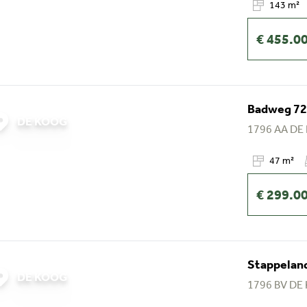
143 m²
€ 455.0
Badweg 72
DE KOOG
1796 AA
DE
47 m²
€ 299.0
Stappeland
DE KOOG
1796 BV
DE