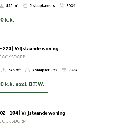
535 m²
3
slaapkamers
2004
00
k.k.
- 220 | Vrijstaande woning
 COCKSDORP
543 m²
3
slaapkamers
2024
00
k.k. excl. B.T.W.
2 - 104 | Vrijstaande woning
 COCKSDORP