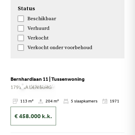
Status
Beschikbaar
Verhuurd
Verkocht
Verkocht onder voorbehoud
Bernhardlaan 11 | Tussenwoning
DEN BURG
1791 XA
DEN BURG
113 m²
204 m²
5
slaapkamers
1971
€ 458.000
k.k.