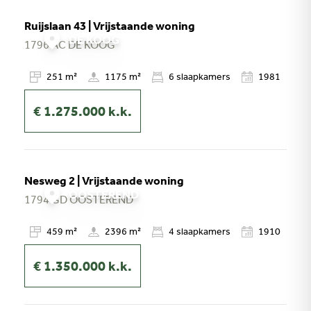
Ruijslaan 43 | Vrijstaande woning
DE KOOG
1796 AC
DE KOOG
251 m²
1175 m²
6
slaapkamers
1981
€ 1.275.000
k.k.
Nesweg 2 | Vrijstaande woning
OOSTEREND
1794 GD
OOSTEREND
459 m²
2396 m²
4
slaapkamers
1910
€ 1.350.000
k.k.