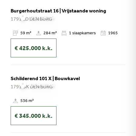
Burgerhoutstraat 16 | Vrijstaande woning
DEN BURG
1791 ED
DEN BURG
59 m²
284 m²
1
slaapkamers
1965
€ 425.000
k.k.
Schilderend 101 X | Bouwkavel
DEN BURG
1791 GK
DEN BURG
536 m²
€ 345.000
k.k.