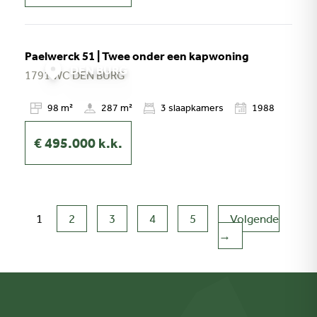
Paelwerck 51 | Twee onder een kapwoning
DEN BURG
1791 WC
DEN BURG
98 m²
287 m²
3
slaapkamers
1988
€ 495.000
k.k.
1
2
3
4
5
Volgende
→
(huidige)