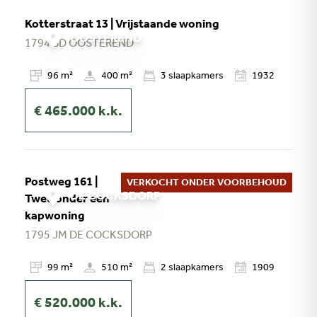
Kotterstraat 13 | Vrijstaande woning
OOSTEREND
1794 BD
OOSTEREND
96 m²
400 m²
3
slaapkamers
1932
€ 465.000
k.k.
Postweg 161 |
VERKOCHT ONDER VOORBEHOUD
DE COCKSDORP
Twee onder een
kapwoning
1795 JM
DE COCKSDORP
99 m²
510 m²
2
slaapkamers
1909
€ 520.000
k.k.