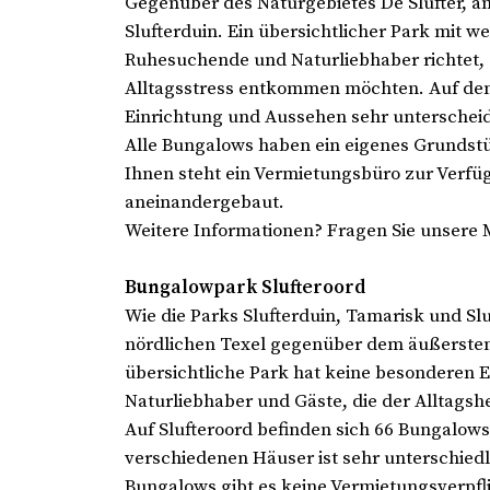
Gegenüber des Naturgebietes De Slufter, 
Slufterduin. Ein übersichtlicher Park mit w
Ruhesuchende und Naturliebhaber richtet, 
Alltagsstress entkommen möchten. Auf dem 
Einrichtung und Aussehen sehr unterschei
Alle Bungalows haben ein eigenes Grundstü
Ihnen steht ein Vermietungsbüro zur Verfü
aneinandergebaut.
Weitere Informationen? Fragen Sie unsere 
Bungalowpark Slufteroord
Wie die Parks Slufterduin, Tamarisk und Sl
nördlichen Texel gegenüber dem äußersten
übersichtliche Park hat keine besonderen E
Naturliebhaber und Gäste, die der Alltagshe
Auf Slufteroord befinden sich 66 Bungalows
verschiedenen Häuser ist sehr unterschied
Bungalows gibt es keine Vermietungsverpfl