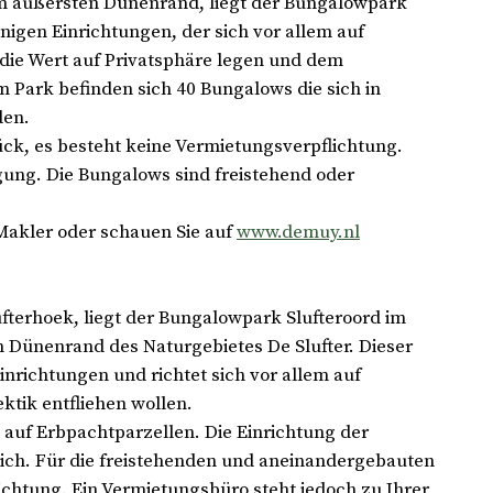
am äußersten Dünenrand, liegt der Bungalowpark
enigen Einrichtungen, der sich vor allem auf
die Wert auf Privatsphäre legen und dem
Park befinden sich 40 Bungalows die sich in
den.
ck, es besteht keine Vermietungsverpflichtung.
gung. Die Bungalows sind freistehend oder
Makler oder schauen Sie auf
www.demuy.nl
ufterhoek, liegt der Bungalowpark Slufteroord im
 Dünenrand des Naturgebietes De Slufter. Dieser
inrichtungen und richtet sich vor allem auf
ktik entfliehen wollen.
 auf Erbpachtparzellen. Die Einrichtung der
lich. Für die freistehenden und aneinandergebauten
ichtung. Ein Vermietungsbüro steht jedoch zu Ihrer