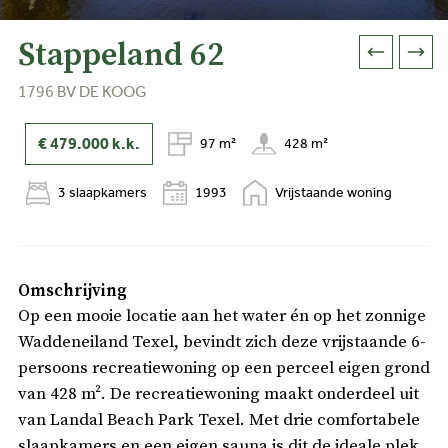
Stappeland 62
1796 BV DE KOOG
€ 479.000
k.k.
97 m²
428 m²
3 slaapkamers
1993
Vrijstaande woning
Omschrijving
Op een mooie locatie aan het water én op het zonnige
Waddeneiland Texel, bevindt zich deze vrijstaande 6-
persoons recreatiewoning op een perceel eigen grond
van 428 m². De recreatiewoning maakt onderdeel uit
van Landal Beach Park Texel. Met drie comfortabele
slaapkamers en een eigen sauna is dit de ideale plek