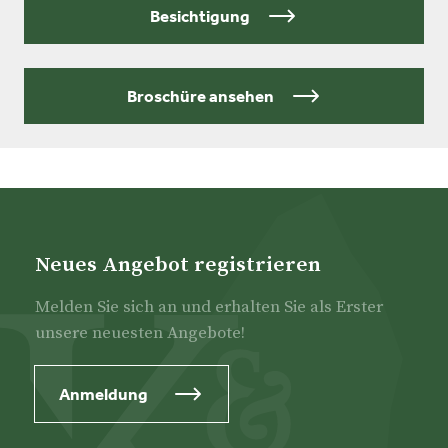
tuin en terras en bijzonder is natuurlijk de locatie aan
Besichtigung
het water! Op eigen terrein is er parkeergelegenheid
voor meerdere voertuigen. Daarnaast is de woning
voorzien van 12 zonnepanelen, wat bijdraagt aan een
Broschüre ansehen
lagere energielast en een duurzamer gebruik.
Bent u geïnteresseerd in deze recreatiewoning? De
oplevering (inclusief inventaris) is in overleg, onder
de lusten en lasten van de lopende toeristische
verhuur.
Neues Angebot registrieren
Melden Sie sich an und erhalten Sie als Erster
unsere neuesten Angebote!
Anmeldung