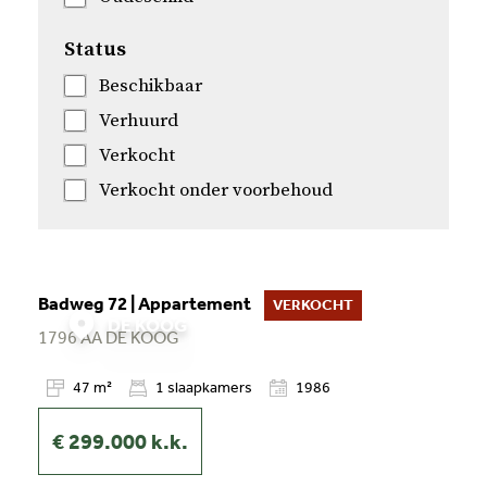
Status
Beschikbaar
Verhuurd
Verkocht
Verkocht onder voorbehoud
Badweg 72 | Appartement
VERKOCHT
DE KOOG
1796 AA
DE KOOG
47 m²
1
slaapkamers
1986
€ 299.000
k.k.