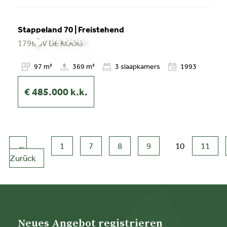
Stappeland 70 | Freistehend
DE KOOG
1796 BV
DE KOOG
97 m²
369 m²
3
slaapkamers
1993
€ 485.000
k.k.
←
1
7
8
9
10
11
Zurück
(aktuell)
Neues Angebot registrieren