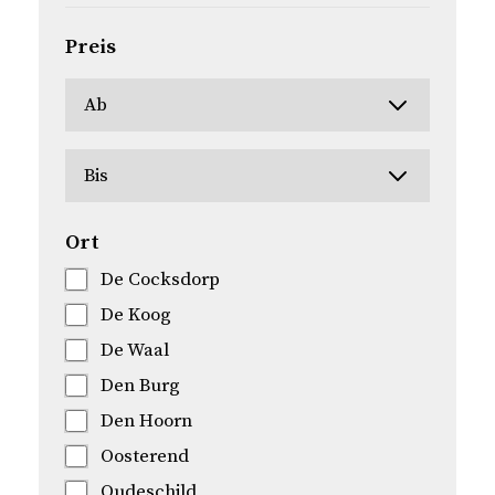
Preis
Ort
De Cocksdorp
De Koog
De Waal
Den Burg
Den Hoorn
Oosterend
Oudeschild