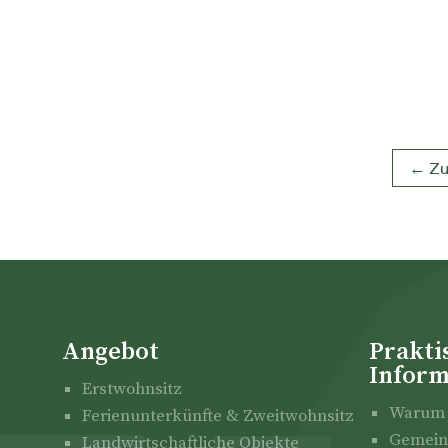
← Zu
Angebot
Prakti
Inform
Erstwohnsitz
Warum 
Ferienunterkünfte & Zweitwohnsitz
Gemein
Landwirtschaftliche Objekte