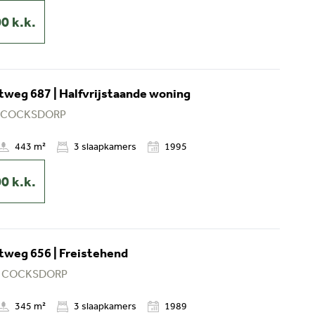
00
k.k.
weg 687 | Halfvrijstaande woning
 COCKSDORP
443 m²
3
slaapkamers
1995
00
k.k.
weg 656 | Freistehend
 COCKSDORP
345 m²
3
slaapkamers
1989