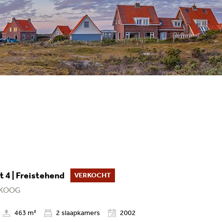
 4 | Freistehend
VERKOCHT
 KOOG
463 m²
2
slaapkamers
2002