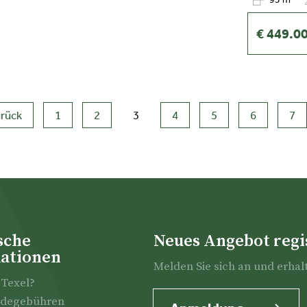
€ 449.0
rück
1
2
3
4
5
6
7
(aktuell)
sche
Neues Angebot regi
ationen
Melden Sie sich an und erhal
Texel?
degebühren