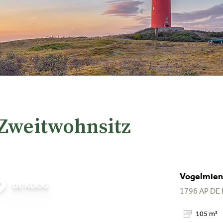
 Zweitwohnsitz
Vogelmient
DE KOOG
1796 AP
DE
105 m²