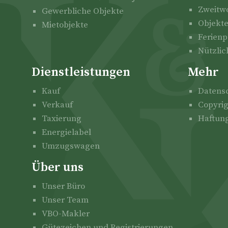
Zweitwo
Gewerbliche Objekte
Objekt
Mietobjekte
Ferienp
Nützlic
Dienstleistungen
Mehr
Kauf
Datens
Verkauf
Copyri
Taxierung
Haftun
Energielabel
Umzugswagen
Über uns
Unser Büro
Unser Team
VBO-Makler
Gütezeichen und Registrierungen