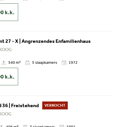
00
k.k.
t 27 - X | Angrenzendes Enfamilienhaus
 KOOG
540 m²
5
slaapkamers
1972
00
k.k.
 36 | Freistehend
VERKOCHT
 KOOG
406 m²
3
slaapkamers
1991