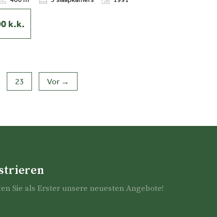
00
k.k.
23
Vor →
strieren
ten Sie als Erster unsere neuesten Angebote!