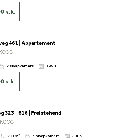
00
k.k.
weg 461 | Appartement
 KOOG
2
slaapkamers
1990
00
k.k.
 323 - 616 | Freistehend
 KOOG
510 m²
3
slaapkamers
2003