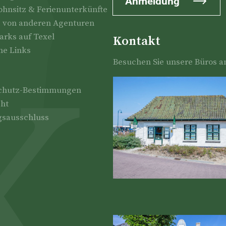
Anmeldung
hnsitz & Ferienunterkünfte
e von anderen Agenturen
arks auf Texel
Kontakt
he Links
Besuchen Sie unsere Büros a
chutz-Bestimmungen
ght
gsausschluss