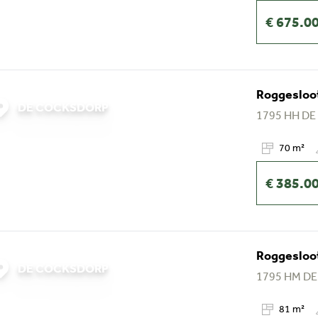
€ 675.0
Roggesloot
DE COCKSDORP
1795 HH
DE
70 m²
€ 385.0
Roggesloot
DE COCKSDORP
1795 HM
DE
81 m²