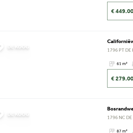
€ 449.0
Californië
DE KOOG
1796 PT
DE
61 m²
€ 279.0
Bosrandweg
DE KOOG
1796 NC
DE
87 m²