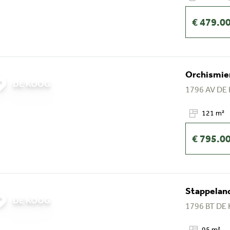
€ 479.0
Orchismien
DE KOOG
1796 AV
DE
121 m²
€ 795.0
Stappeland
DE KOOG
1796 BT
DE
95 m²