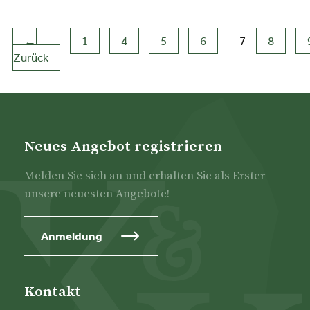
←
1
4
5
6
7
8
Zurück
(aktuell)
Neues Angebot registrieren
Melden Sie sich an und erhalten Sie als Erster
unsere neuesten Angebote!
Anmeldung
Kontakt