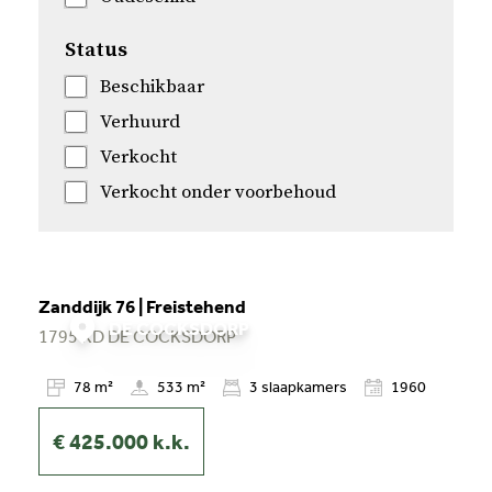
Status
Beschikbaar
Verhuurd
Verkocht
Verkocht onder voorbehoud
Zanddijk 76 | Freistehend
DE COCKSDORP
1795 KD
DE COCKSDORP
78 m²
533 m²
3
slaapkamers
1960
€ 425.000
k.k.