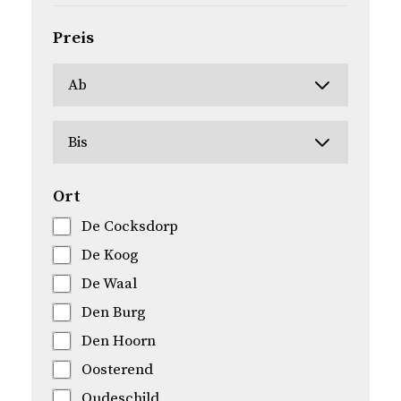
Preis
Ort
De Cocksdorp
De Koog
De Waal
Den Burg
Den Hoorn
Oosterend
Oudeschild