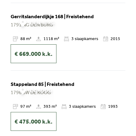
Gerritslanderdijkje 168 | Freistehend
DEN BURG
1791 NG
DEN BURG
88 m²
1118 m²
3
slaapkamers
2015
€ 669.000
k.k.
Stappeland 85 | Freistehend
DE KOOG
1796 BW
DE KOOG
97 m²
393 m²
3
slaapkamers
1993
€ 475.000
k.k.