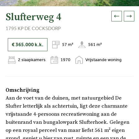
Slufterweg 4
1795 KP DE COCKSDORP
€ 365.000
k.k.
57 m²
561 m²
2 slaapkamers
1970
Vrijstaande woning
Omschrijving
Aan de voet van de duinen, met natuurgebied De
Slufter letterlijk als achtertuin, ligt deze charmante
vrijstaande 4-persoons recreatiewoning aan de
buitenrand van bungalowpark Slufterhoek. Gelegen
op een royaal perceel van maar liefst 561 m² eigen
grond, geniet u hier van rust, ruimte en een van de