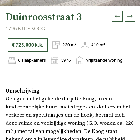
Duinroosstraat 3
1796 BJ DE KOOG
€ 725.000
k.k.
220 m²
410 m²
6 slaapkamers
1976
Vrijstaande woning
Omschrijving
Gelegen in het geliefde dorp De Koog, in een
kindvriendelijke buurt met stepjes en skelters in het
verkeer en speeltuintjes om de hoek, bevindt zich
deze ruime en veelzijdige woning (G.O. wonen ca. 220
m2 ) met tal van mogelijkheden. De Koog staat
bekend om zijn levendige dorpskern, de nabijheid