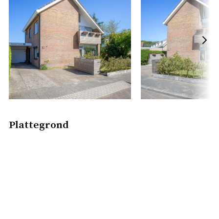
De zolderverdieping is ingedeeld met een overloop en
een B&B-accommodatie. Deze bestaat uit een zitje,
slaapkamer, een badkamer en een separaat toilet.
Aan de achterzijde van de woning bevindt zich een
fijne tuin met terras met windscherm en schuur. Aan
de voorzijde is een ruime oprit met
parkeergelegenheid voor meerdere auto’s.
De woning heeft energielabel B mede dankzij de
Plattegrond
aanwezigheid van vloerisolatie, spouwmuurisolatie en
dakisolatie en heeft in totaal 12 zonnepanelen die de
woning voorzien van groene stroom. Ook is er een
thuisbatterij aanwezig.
Heeft u interesse in deze woning met heel veel
mogelijkheden? Neem dan gerust contact met ons op