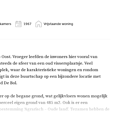
pkamers
1967
Vrijstaande woning
 Oost. Vroeger leefden de inwoners hier vooral van
teeds de sfeer van een oud vissersplaatsje. Veel
 plek, waar de karakteristieke woningen en rondom
igt in deze buurtschap op een bijzondere locatie met
d De Bol.
r op de begane grond, wat gelijkvloers wonen mogelijk
erceel eigen grond van 485 m2. Ook is er een
 bestemming ‘Agrarisch – Oude land’. Tezamen hebben de