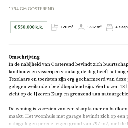
1794 GM OOSTEREND
€ 550.000
k.k.
120 m²
1282 m²
4 slaa
Omschrijving
In de nabijheid van Oosterend bevindt zich buurtschap
landbouw en visserij en vandaag de dag heeft het nog s
Texelaars en toeristen zijn erg gecharmeerd van deze
gelegen weilanden beeldbepalend zijn. Vierhuizen 13 l
zicht op de IJzeren Kaap en grenzend aan natuurgebie
De woning is voorzien van een slaapkamer en badkame
maakt. Het woonhuis met garage bevindt zich op een p
nabijgelegen perceel eigen grond van 797 m2, met de