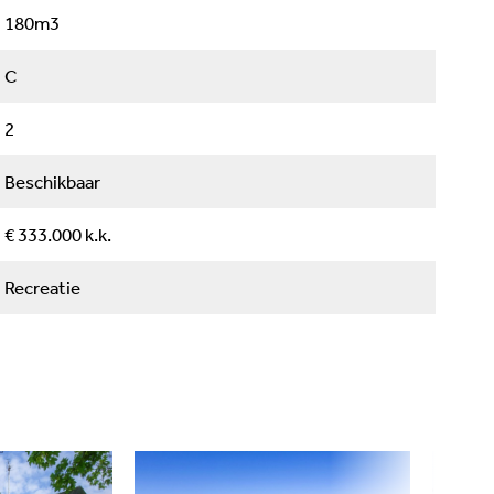
180
m3
nventaris, behoudens privézaken) zal in overleg
C
he verhuur.
2
Beschikbaar
€ 333.000
k.k.
Recreatie