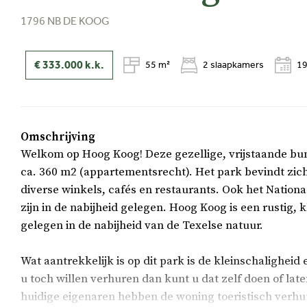
1796 NB DE KOOG
€ 333.000
k.k.
55 m²
2 slaapkamers
1
Omschrijving
Welkom op Hoog Koog! Deze gezellige, vrijstaande bu
ca. 360 m2 (appartementsrecht). Het park bevindt zich
diverse winkels, cafés en restaurants. Ook het Nation
zijn in de nabijheid gelegen. Hoog Koog is een rustig
gelegen in de nabijheid van de Texelse natuur.
Wat aantrekkelijk is op dit park is de kleinschaligheid 
u toch willen verhuren dan kunt u dat zelf doen of la
huidige eigenaren hebben de woning toeristisch verhu