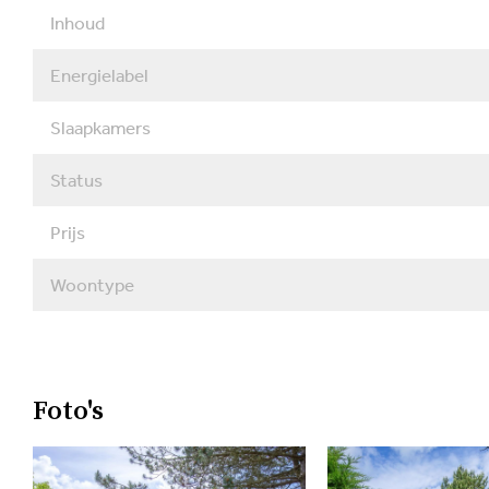
aanwezig op het park.
Inhoud
Interesse? De oplevering van deze woning (inclusief i
Energielabel
geschieden onder de lusten en lasten van de toeristisc
Slaapkamers
Status
Prijs
Woontype
Foto's