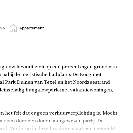
995
Appartement
ngalow bevindt zich op een perceel eigen grond van
 nabij de toeristische badplaats De Koog met
aal Park Duinen van Texel en het Noordzeestrand
, kleinschalig bungalowpark met vakantiewoningen,
en het feit dat er geen verhuurverplichting is. Mocht
ten doen door een door u aangewezen partij. De
urd. Verderop in deze brochure staat een overzicht